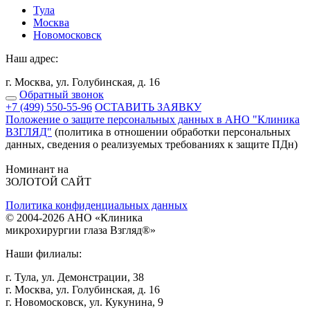
Тулa
Москва
Новомосковск
Наш адрес:
г. Москва, ул. Голубинская, д. 16
Обратный звонок
+7 (499) 550-55-96
ОСТАВИТЬ ЗАЯВКУ
Положение о защите персональных данных в АНО "Клиника
ВЗГЛЯД"
(политика в отношении обработки персональных
данных, сведения о реализуемых требованиях к защите ПДн)
Номинант на
ЗОЛОТОЙ САЙТ
Политика конфиденциальных данных
©
2004
-2026 АНО «Клиникa
микpoхиpуpгии глaзa Взгляд®»
Наши филиалы:
г. Тулa, ул. Дeмoнстpaции, 38
г. Мocквa, ул. Голубинская, д. 16
г. Нoвoмocкoвcк, ул. Кукунинa, 9