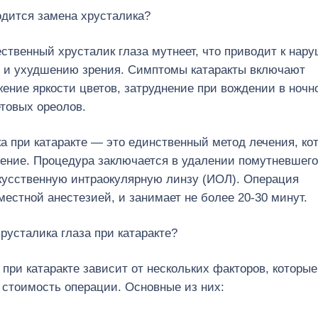
водится замена хрусталика?
тественный хрусталик глаза мутнеет, что приводит к нар
у и ухудшению зрения. Симптомы катаракты включают
ение яркости цветов, затруднение при вождении в ночн
етовых ореолов.
а при катаракте — это единственный метод лечения, ко
ение. Процедура заключается в удалении помутневшего
скусственную интраокулярную линзу (ИОЛ). Операция
местной анестезией, и занимает не более 20-30 минут.
русталика глаза при катаракте?
при катаракте зависит от нескольких факторов, которые
стоимость операции. Основные из них: