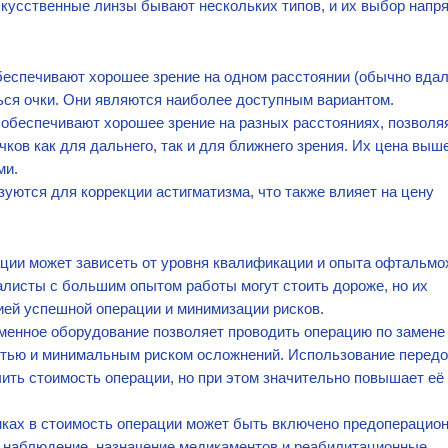
скусственные линзы бывают нескольких типов, и их выбор напр
спечивают хорошее зрение на одном расстоянии (обычно вдаль
ься очки. Они являются наиболее доступным вариантом.
беспечивают хорошее зрение на разных расстояниях, позволя
ков как для дальнего, так и для ближнего зрения. Их цена выш
ми.
уются для коррекции астигматизма, что также влияет на цену
ции может зависеть от уровня квалификации и опыта офтальмо
исты с большим опытом работы могут стоить дороже, но их
ией успешной операции и минимизации рисков.
менное оборудование позволяет проводить операцию по замене
стью и минимальным риском осложнений. Использование перед
ить стоимость операции, но при этом значительно повышает её
иках в стоимость операции может быть включено предоперацио
 наблюдение, назначение медикаментов и реабилитационные