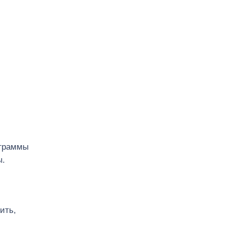
ограммы
ы.
ить,