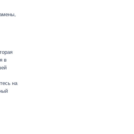
замены,
торая
я в
шей
тесь на
чный