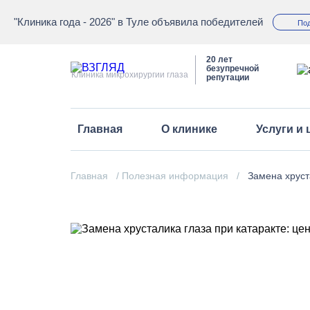
"Клиника года - 2026" в Туле объявила победителей
По
20 лет
безупречной
Клиника микрохирургии глаза
репутации
Главная
О клинике
Услуги и
Команда
Главная
/
Полезная информация
/
Замена хруст
Оборудование
Авторитетное мнение о 
Лицензии и товарные зн
Оптика
Фотогалерея