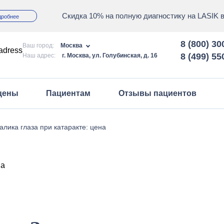
Скидка 10% на полную диагностику на LASIK 
дробнее
8 (800) 30
Ваш город:
Москва
8 (499) 55
Наш адрес:
г. Москва, ул. Голубинская, д. 16
 цены
Пациентам
Отзывы пациентов
Запись на прием
алика глаза при катаракте: цена
Правовая информация
клинике
График приема
аки
Акции и спецпредложения
Полезная информация
Вопрос/ответ