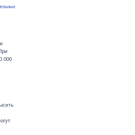
тельных
ии
При
0 000
высить
огут