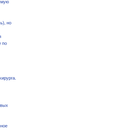
ямую
), но
я
е по
хирурга.
овых
нное