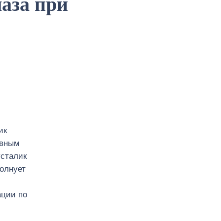
лаза при
ик
ивным
усталик
волнует
ации по