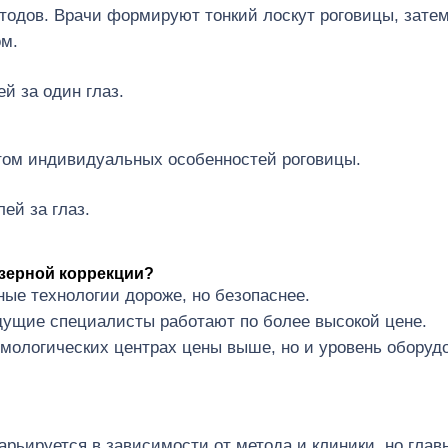
тодов. Врачи формируют тонкий лоскут роговицы, зате
ом.
ей за один глаз.
ётом индивидуальных особенностей роговицы.
лей за глаз.
азерной коррекции?
ые технологии дороже, но безопаснее.
дущие специалисты работают по более высокой цене.
мологических центрах цены выше, но и уровень оборуд
рьируется в зависимости от метода и клиники, но глав