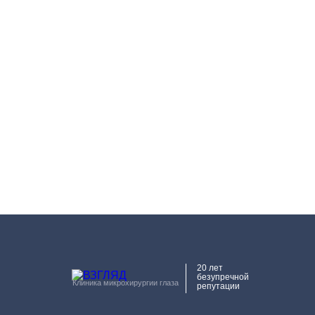
20 лет
безупречной
Клиника микрохирургии глаза
репутации