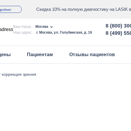
Скидка 10% на полную диагностику на LASIK 
дробнее
8 (800) 30
Ваш город:
Москва
8 (499) 55
Наш адрес:
г. Москва, ул. Голубинская, д. 16
 цены
Пациентам
Отзывы пациентов
Запись на прием
т коррекция зрения
Правовая информация
клинике
График приема
аки
Акции и спецпредложения
Полезная информация
Вопрос/ответ