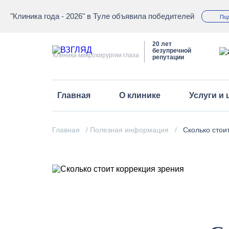
"Клиника года - 2026" в Туле объявила победителей
По
20 лет
безупречной
Клиника микрохирургии глаза
репутации
Главная
О клинике
Услуги и
Команда
Главная
/
Полезная информация
/
Сколько стои
Оборудование
Авторитетное мнение о 
Лицензии и товарные зн
Оптика
Фотогалерея