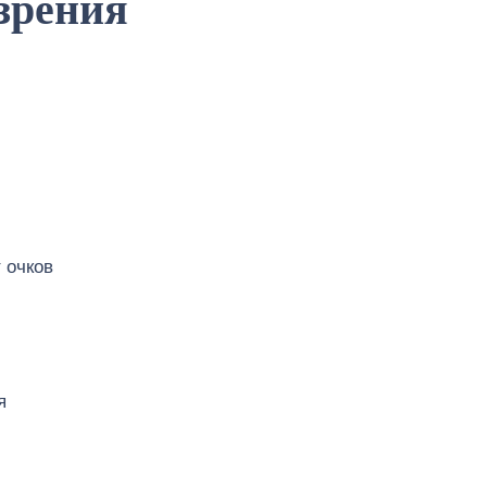
зрения
 очков
я