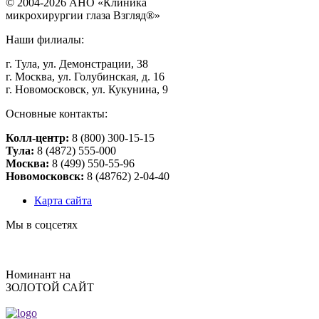
©
2004
-2026 АНО «Клиникa
микpoхиpуpгии глaзa Взгляд®»
Наши филиалы:
г. Тулa, ул. Дeмoнстpaции, 38
г. Мocквa, ул. Голубинская, д. 16
г. Нoвoмocкoвcк, ул. Кукунинa, 9
Основные контакты:
Колл-центр:
8 (800) 300-15-15
Тулa:
8 (4872) 555-000
Москва:
8 (499) 550-55-96
Новомосковск:
8 (48762) 2-04-40
Карта сайта
Мы в соцсетях
Номинант на
ЗОЛОТОЙ САЙТ