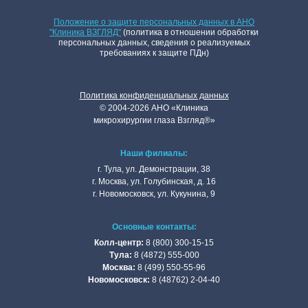
Положение о защите персональных данных в АНО
"Клиника ВЗГЛЯД"
(политика в отношении обработки
персональных данных, сведения о реализуемых
требованиях к защите ПДн)
Политика конфиденциальных данных
©
2004
-2026 АНО «Клиникa
микpoхиpуpгии глaзa Взгляд®»
Наши филиалы:
г. Тулa, ул. Дeмoнстpaции, 38
г. Мocквa, ул. Голубинская, д. 16
г. Нoвoмocкoвcк, ул. Кукунинa, 9
Основные контакты:
Колл-центр:
8 (800) 300-15-15
Тулa:
8 (4872) 555-000
Москва:
8 (499) 550-55-96
Новомосковск:
8 (48762) 2-04-40