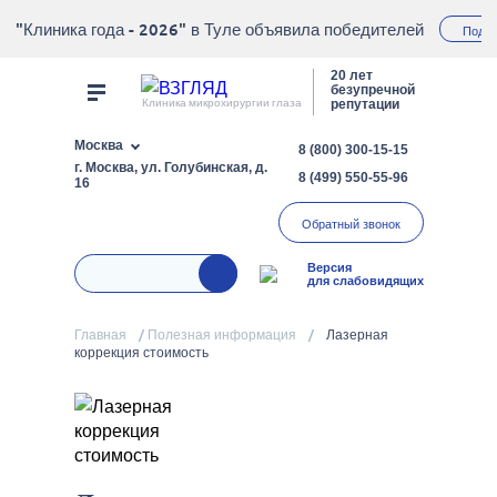
"Клиника года - 2026" в Туле объявила победителей
Подр
20 лет
безупречной
Клиника микрохирургии глаза
репутации
Москва
8 (800) 300-15-15
г. Москва, ул. Голубинская, д.
8 (499) 550-55-96
16
Обратный звонок
Версия
для слабовидящих
Главная
/
Полезная информация
/
Лазерная
коррекция стоимость