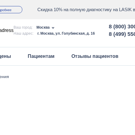
Скидка 10% на полную диагностику на LASIK 
дробнее
8 (800) 30
Ваш город:
Москва
8 (499) 55
Наш адрес:
г. Москва, ул. Голубинская, д. 16
 цены
Пациентам
Отзывы пациентов
Запись на прием
ения
Правовая информация
клинике
График приема
аки
Акции и спецпредложения
Полезная информация
Вопрос/ответ