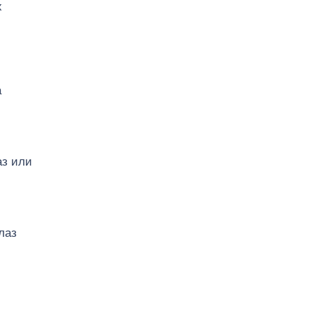
х
а
аз или
лаз