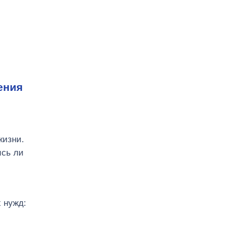
ения
жизни.
ись ли
 нужд: