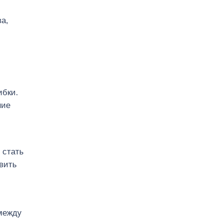
а,
ибки.
ние
 стать
вить
 между