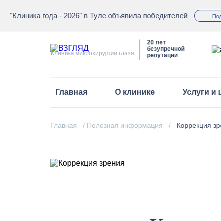
"Клиника года - 2026" в Туле объявила победителей
По
20 лет
безупречной
Клиника микрохирургии глаза
репутации
Главная
О клинике
Услуги и
Команда
Главная
/
Полезная информация
/
Коррекция зр
Оборудование
Авторитетное мнение о 
Лицензии и товарные зн
Оптика
Фотогалерея