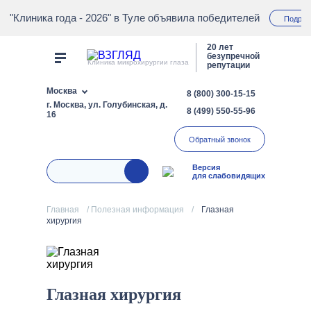
"Клиника года - 2026" в Туле объявила победителей
Подроб
20 лет
безупречной
Клиника микрохирургии глаза
репутации
Москва
8 (800) 300-15-15
г. Москва, ул. Голубинская, д.
8 (499) 550-55-96
16
Обратный звонок
Версия
для слабовидящих
Главная
/
Полезная информация
/
Глазная
хирургия
Глазная хирургия