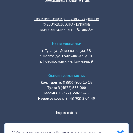
требованиях к защите ПДн)
Политика конфиденциальных данных
©
2004
-2026 АНО «Клиникa
микpoхиpуpгии глaзa Взгляд®»
Наши филиалы:
г. Тулa, ул. Дeмoнстpaции, 38
г. Мocквa, ул. Голубинская, д. 16
г. Нoвoмocкoвcк, ул. Кукунинa, 9
Основные контакты:
Колл-центр:
8 (800) 300-15-15
Тулa:
8 (4872) 555-000
Москва:
8 (499) 550-55-96
Новомосковск:
8 (48762) 2-04-40
Карта сайта
НОМИНАНТ НА
Сайт использует
cookie
Вы можете отказаться от
ЗОЛОТОЙ САЙТ