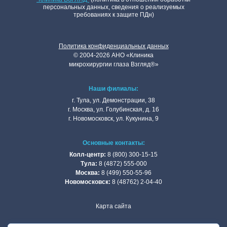
персональных данных, сведения о реализуемых
требованиях к защите ПДн)
Политика конфиденциальных данных
©
2004
-2026 АНО «Клиникa
микpoхиpуpгии глaзa Взгляд®»
Наши филиалы:
г. Тулa, ул. Дeмoнстpaции, 38
г. Мocквa, ул. Голубинская, д. 16
г. Нoвoмocкoвcк, ул. Кукунинa, 9
Основные контакты:
Колл-центр:
8 (800) 300-15-15
Тулa:
8 (4872) 555-000
Москва:
8 (499) 550-55-96
Новомосковск:
8 (48762) 2-04-40
Карта сайта