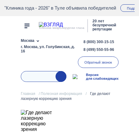
"Клиника года - 2026" в Туле объявила победителей
Подроб
20 лет
безупречной
Клиника микрохирургии глаза
репутации
Москва
8 (800) 300-15-15
г. Москва, ул. Голубинская, д.
8 (499) 550-55-96
16
Обратный звонок
Версия
для слабовидящих
Главная
/
Полезная информация
/
Где делают
лазерную коррекцию зрения