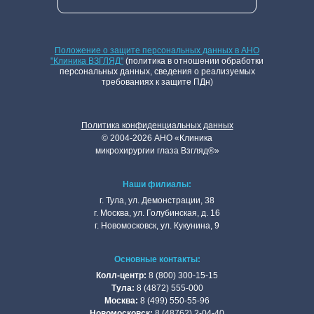
Положение о защите персональных данных в АНО
"Клиника ВЗГЛЯД"
(политика в отношении обработки
персональных данных, сведения о реализуемых
требованиях к защите ПДн)
Политика конфиденциальных данных
©
2004
-2026 АНО «Клиникa
микpoхиpуpгии глaзa Взгляд®»
Наши филиалы:
г. Тулa, ул. Дeмoнстpaции, 38
г. Мocквa, ул. Голубинская, д. 16
г. Нoвoмocкoвcк, ул. Кукунинa, 9
Основные контакты:
Колл-центр:
8 (800) 300-15-15
Тулa:
8 (4872) 555-000
Москва:
8 (499) 550-55-96
Новомосковск:
8 (48762) 2-04-40