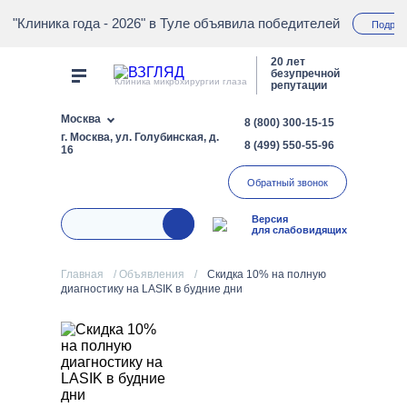
"Клиника года - 2026" в Туле объявила победителей
Подроб
20 лет
безупречной
Клиника микрохирургии глаза
репутации
Москва
8 (800) 300-15-15
г. Москва, ул. Голубинская, д.
8 (499) 550-55-96
16
Обратный звонок
Версия
для слабовидящих
Главная
/
Объявления
/
Скидка 10% на полную
диагностику на LASIK в будние дни