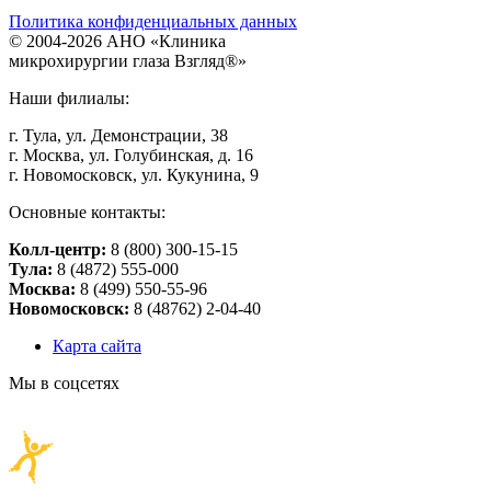
Политика конфиденциальных данных
©
2004
-2026 АНО «Клиникa
микpoхиpуpгии глaзa Взгляд®»
Наши филиалы:
г. Тулa, ул. Дeмoнстpaции, 38
г. Мocквa, ул. Голубинская, д. 16
г. Нoвoмocкoвcк, ул. Кукунинa, 9
Основные контакты:
Колл-центр:
8 (800) 300-15-15
Тулa:
8 (4872) 555-000
Москва:
8 (499) 550-55-96
Новомосковск:
8 (48762) 2-04-40
Карта сайта
Мы в соцсетях