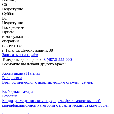
Сб
Недоступно
Суббота
Вс
Недоступно
Воскресенье
Прием
и консультация,
операции
по сетчатке
г. Тулa, ул. Дeмoнстpaции, 38
Записаться на приём
Телефоны для справок:
8 (4872) 555-000
Возможно вы искали другого врача?
Хромушкина Наталья
Валерьевна
Врач-офтальмолог с практикующим стажем 29 лет.
Выборная Тамара
Резоевна
Кандидат медицинских наук, врач-офтальмолог высшей
квалификационной категории с практическим стажем 18 лет.