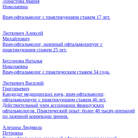
Лобастова Мария
Николаевна
Врач-офтальмолог с практикующим стажем 17 лет.
Люткевич Алексей
Михайлович
Врач-офтальмолог, лазерный офтальмохирург с
практикующим стажем 25 лет.
Бессонова Наталья
Николаевна
Врач-офтальмолог с практическим стажем 34 года.
Люткевич Василий
Григорьевич
Кандидат медицинских наук, врач-офтальмолог,
офтальмохирург с практикующим стажем 46 лет.
Действительный член ассоциации французских
офтальмологов. Практический опыт: более 48 тысяч операций
по лазерной коррекции зрения.
Алехина Людмила
Петровна