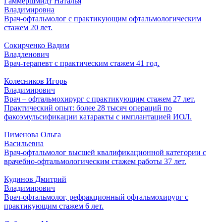
Гаммершмидт Наталья
Владимировна
Врач-офтальмолог с практикующим офтальмологическим
стажем 20 лет.
Сокирченко Вадим
Владленович
Врач-терапевт с практическим стажем 41 год.
Колесников Игорь
Владимирович
Врач – офтальмохирург с практикующим стажем 27 лет.
Практический опыт: более 28 тысяч операций по
факоэмульсификации катаракты с имплантацией ИОЛ.
Пименова Ольга
Васильевна
Врач-офтальмолог высшей квалификационной категории с
врачебно-офтальмологическим стажем работы 37 лет.
Кудинов Дмитрий
Владимирович
Врач-офтальмолог, рефракционный офтальмохирург с
практикующим стажем 6 лет.