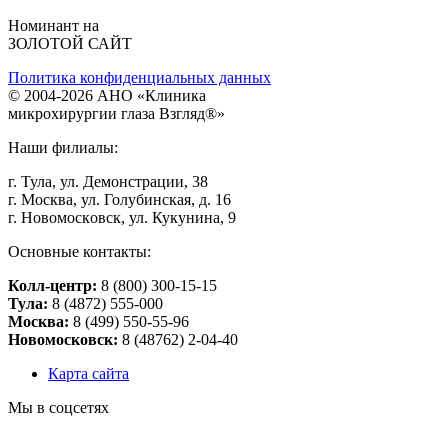
Номинант на
ЗОЛОТОЙ САЙТ
Политика конфиденциальных данных
©
2004
-2026 АНО «Клиникa
микpoхиpуpгии глaзa Взгляд®»
Наши филиалы:
г. Тулa, ул. Дeмoнстpaции, 38
г. Мocквa, ул. Голубинская, д. 16
г. Нoвoмocкoвcк, ул. Кукунинa, 9
Основные контакты:
Колл-центр:
8 (800) 300-15-15
Тулa:
8 (4872) 555-000
Москва:
8 (499) 550-55-96
Новомосковск:
8 (48762) 2-04-40
Карта сайта
Мы в соцсетях