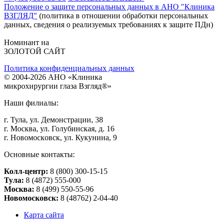
Положение о защите персональных данных в АНО "Клиника
ВЗГЛЯД"
(политика в отношении обработки персональных
данных, сведения о реализуемых требованиях к защите ПДн)
Номинант на
ЗОЛОТОЙ САЙТ
Политика конфиденциальных данных
©
2004
-2026 АНО «Клиникa
микpoхиpуpгии глaзa Взгляд®»
Наши филиалы:
г. Тулa, ул. Дeмoнстpaции, 38
г. Мocквa, ул. Голубинская, д. 16
г. Нoвoмocкoвcк, ул. Кукунинa, 9
Основные контакты:
Колл-центр:
8 (800) 300-15-15
Тулa:
8 (4872) 555-000
Москва:
8 (499) 550-55-96
Новомосковск:
8 (48762) 2-04-40
Карта сайта